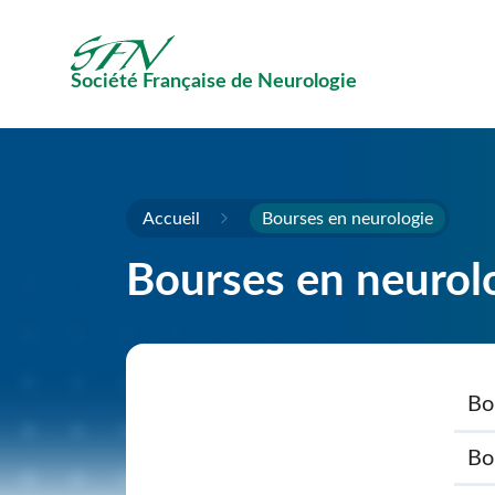
Passer au contenu principal
Société Française de Neurologie
Accueil
Bourses en neurologie
Bourses en neurol
Bo
Bo