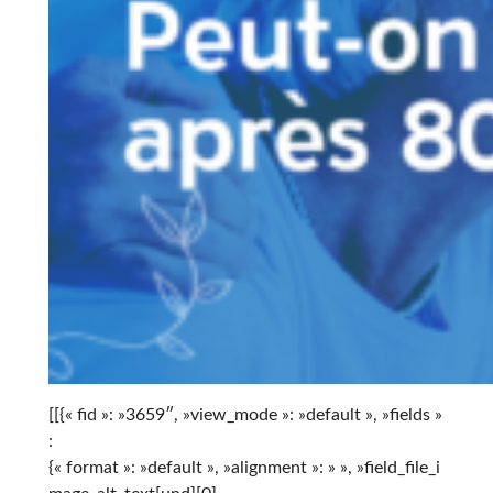
[[{« fid »: »3659″, »view_mode »: »default », »fields »
:
{« format »: »default », »alignment »: » », »field_file_i