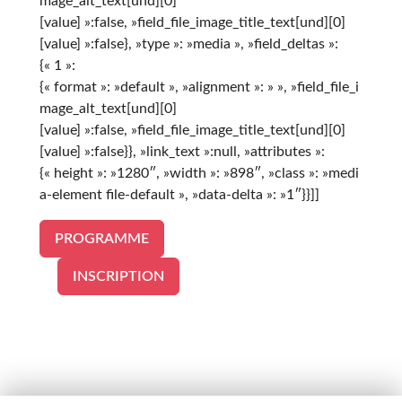
mage_alt_text[und][0]
[value] »:false, »field_file_image_title_text[und][0]
[value] »:false}, »type »: »media », »field_deltas »:
{« 1 »:
{« format »: »default », »alignment »: » », »field_file_i
mage_alt_text[und][0]
[value] »:false, »field_file_image_title_text[und][0]
[value] »:false}}, »link_text »:null, »attributes »:
{« height »: »1280″, »width »: »898″, »class »: »medi
a-element file-default », »data-delta »: »1″}}]]
PROGRAMME
INSCRIPTION