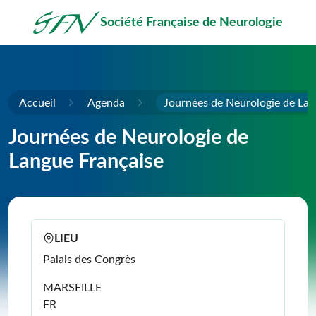
Passer au contenu principal
Société Française de Neurologie
Accueil
Agenda
Journées de Neurologie de Lan
Journées de Neurologie de
Langue Française
LIEU
Palais des Congrès
MARSEILLE
FR