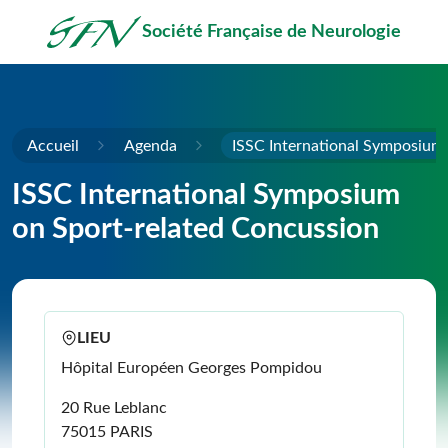
Passer au contenu principal
Société Française de Neurologie
Accueil
Agenda
ISSC International Symposium
ISSC International Symposium
on Sport-related Concussion
LIEU
Hôpital Européen Georges Pompidou
20 Rue Leblanc
75015 PARIS