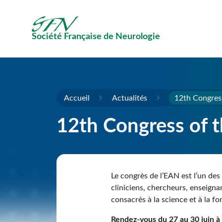
Passer au contenu principal
Société Française de Neurologie
Accueil
Actualités
12th Congres
12th Congress of 
Le congrès de l’EAN est l’un de
cliniciens, chercheurs, enseigna
consacrés à la science et à la fo
Rendez-vous du 27 au 30 juin 