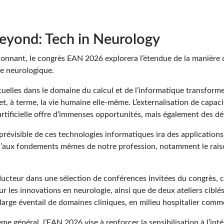
Beyond: Tech in Neurology
ionnant, le congrès EAN 2026 explorera l’étendue de la manière d
e neurologique.
uelles dans le domaine du calcul et de l’informatique transform
 et, à terme, la vie humaine elle-même. L’externalisation de capa
 artificielle offre d’immenses opportunités, mais également des dé
prévisible de ces technologies informatiques ira des applications 
u’aux fondements mêmes de notre profession, notamment le raiso
nducteur dans une sélection de conférences invitées du congrès, 
ur les innovations en neurologie, ainsi que de deux ateliers ciblé
un large éventail de domaines cliniques, en milieu hospitalier comme
e général, l’EAN 2026 vise à renforcer la sensibilisation à l’int